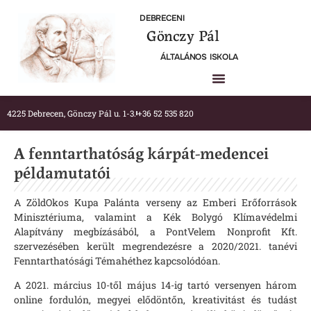
DEBRECENI
Gönczy Pál
ÁLTALÁNOS ISKOLA
4225 Debrecen, Gönczy Pál u. 1-3.
+36 52 535 820
A fenntarthatóság kárpát-medencei
példamutatói
A ZöldOkos Kupa Palánta verseny az Emberi Erőforrások
Minisztériuma, valamint a Kék Bolygó Klímavédelmi
Alapítvány megbízásából, a PontVelem Nonprofit Kft.
szervezésében került megrendezésre a 2020/2021. tanévi
Fenntarthatósági Témahéthez kapcsolódóan.
A 2021. március 10-től május 14-ig tartó versenyen három
online fordulón, megyei elődöntőn, kreativitást és tudást