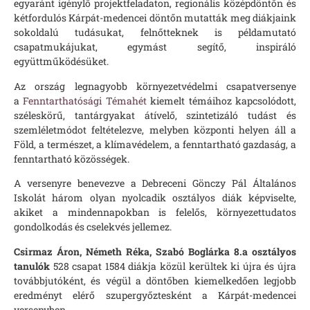
egyaránt igénylő projektfeladaton, regionális középdöntőn és
kétfordulós Kárpát-medencei döntőn mutatták meg diákjaink
sokoldalú tudásukat, felnőtteknek is példamutató
csapatmukájukat, egymást segítő, inspiráló
együttműködésüket.
Az ország legnagyobb környezetvédelmi csapatversenye
a
Fenntarthatósági Témahét
kiemelt témáihoz kapcsolódott,
széleskörű, tantárgyakat átívelő, szintetizáló tudást és
szemléletmódot feltételezve, melyben központi helyen áll a
Föld, a természet, a klímavédelem, a fenntartható gazdaság, a
fenntartható közösségek.
A versenyre benevezve a Debreceni Gönczy Pál Általános
Iskolát három olyan nyolcadik osztályos diák képviselte,
akiket a mindennapokban is felelős, környezettudatos
gondolkodás és cselekvés jellemez.
Csirmaz Áron, Németh Réka, Szabó Boglárka 8.a osztályos
tanulók
528 csapat 1584 diákja közül kerültek ki újra és újra
továbbjutóként, és végül a döntőben kiemelkedően legjobb
eredményt elérő szupergyőztesként a Kárpát-medencei
versenyben.