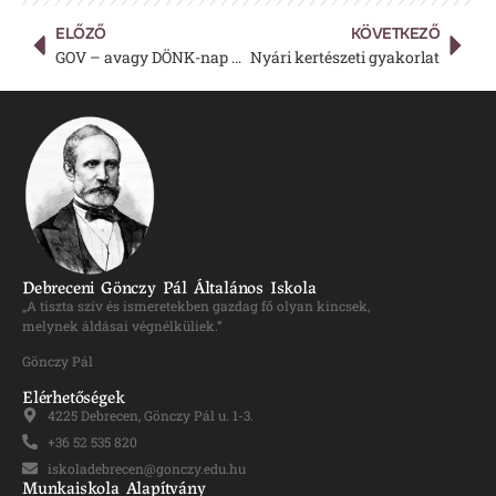
ELŐZŐ
KÖVETKEZŐ
GOV – avagy DÖNK-nap 2021-ben
Nyári kertészeti gyakorlat
Debreceni Gönczy Pál Általános Iskola
„A tiszta szív és ismeretekben gazdag fő olyan kincsek,
melynek áldásai végnélküliek.”
Gönczy Pál
Elérhetőségek
4225 Debrecen, Gönczy Pál u. 1-3.
+36 52 535 820
iskoladebrecen@gonczy.edu.hu
Munkaiskola Alapítvány