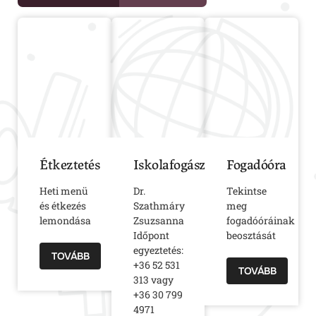
Étkeztetés
Iskolafogászat
Fogadóóra
Heti menü
Dr.
Tekintse
és étkezés
Szathmáry
meg
lemondása
Zsuzsanna
fogadóóráinak
Időpont
beosztását
egyeztetés:
TOVÁBB
+36 52 531
TOVÁBB
313 vagy
+36 30 799
4971