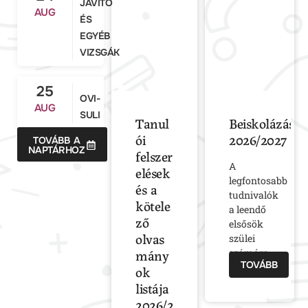
JAVÍTÓ
AUG
ÉS
EGYÉB
VIZSGÁK
25
OVI-
AUG
SULI
Tanul
Beiskolázás
ói
2026/2027
TOVÁBB A
NAPTÁRHOZ
felszer
A
elések
legfontosabb
és a
tudnivalók
kötele
a leendő
ző
elsősök
olvas
szülei
mány
számára.
TOVÁBB
ok
listája
2026/2