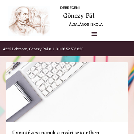
DEBRECENI
Gönczy Pál
ÁLTALÁNOS ISKOLA
4225 Debrecen, Gönczy Pál u. 1-3.
+36 52 535 820
Ügyintézési napok a nyári szünetben