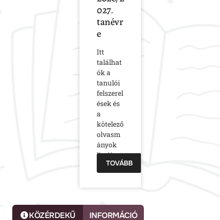
027.
tanévr
e
Itt
találhat
ók a
tanulói
felszerel
ések és
a
kötelező
olvasm
ányok
listája
TOVÁBB
KÖZÉRDEKŰ
INFORMÁCIÓ