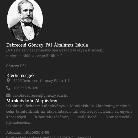
Debreceni Gönczy Pál Általános Iskola
„A tiszta szív és ismeretekben gazdag fő olyan kincsek,
melynek áldásai végnélküliek.”
Gönczy Pál
Elérhetőségek
4225 Debrecen, Gönczy Pál u. 1-3.
+36 52 535 820
iskoladebrecen@gonczy.edu.hu
Munkaiskola Alapítvány
Iskolánk közhasznú alapítványa a Munkaiskola Alapítvány, melynek
célja tanulónknak az alapellátáson túl, segítséget nyújtani az egyéni
képességek kibontakozásához, vállalkozói kompetenciák
fejlesztéséhez.
Adószám: 19126920-1-09
Bankszámlaszám: 11996248-06085012-10000001