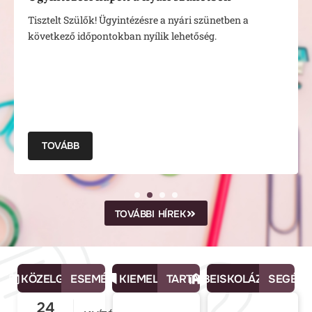
Tisztelt Szülők! Ügyintézésre a nyári szünetben a
következő időpontokban nyílik lehetőség.
TOVÁBB
TOVÁBBI HÍREK
KÖZELGŐ
ESEMÉNYEK
KIEMELT
TARTALOM
BEISKOLÁZÁS
SEGÉDL
24