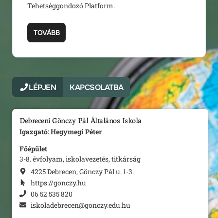
Tehetséggondozó Platform.
TOVÁBB
LÉPJEN
KAPCSOLATBA
Debreceni Gönczy Pál Általános Iskola
Igazgató: Hegymegi Péter
Főépület
3-8. évfolyam, iskolavezetés, titkárság
4225 Debrecen, Gönczy Pál u. 1-3.
https://gonczy.hu
06 52 535 820
iskoladebrecen@gonczy.edu.hu