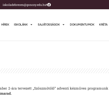
iskoladebrecen@gonczy.edu.hu
HÍREK
ISKOLÁNK
SAJÁTOSSÁGOK
DOKUMENTUMOK
KRÉTA
cember 2-ára tervezett „Szöszmötölő” adventi kézműves programunk
elmarad.