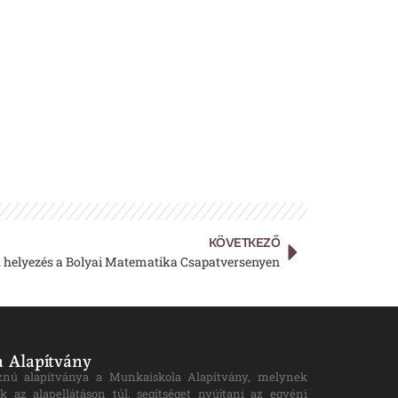
KÖVETKEZŐ
. helyezés a Bolyai Matematika Csapatversenyen
 Alapítvány
znú alapítványa a Munkaiskola Alapítvány, melynek
k az alapellátáson túl, segítséget nyújtani az egyéni