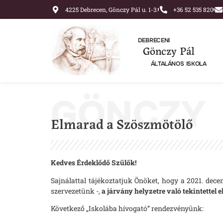
4225 Debrecen, Gönczy Pál u. 1-3.
+36 52 535 820
DEBRECENI
Gönczy Pál
ÁLTALÁNOS ISKOLA
GÖNCZY
Elmarad a Szöszmötölő
Kedves Érdeklődő Szülők!
Sajnálattal tájékoztatjuk Önöket, hogy a 2021. de
szervezetünk -,
a járvány helyzetre való tekintettel 
Következő „Iskolába hívogató” rendezvényünk: