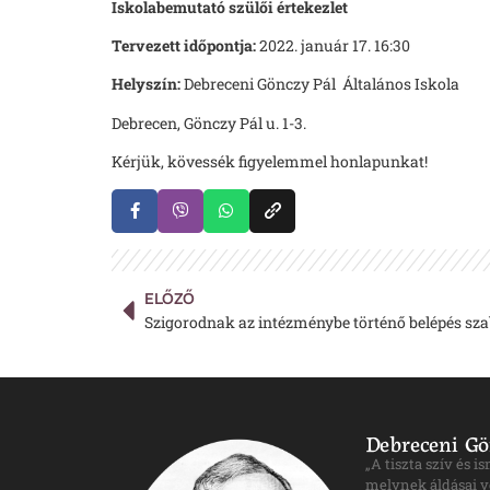
Iskolabemutató szülői értekezlet
Tervezett időpontja:
2022. január 17. 16:30
Helyszín:
Debreceni Gönczy Pál Általános Iskola
Debrecen, Gönczy Pál u. 1-3.
Kérjük, kövessék figyelemmel honlapunkat!
ELŐZŐ
Szigorodnak az intézménybe történő belépés sza
Debreceni Gö
„A tiszta szív és 
melynek áldásai v