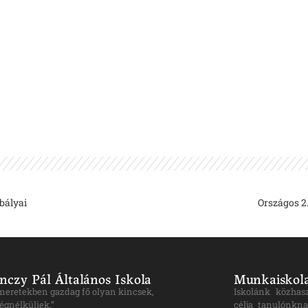
bályai
Országos 2
nczy Pál Általános Iskola
Munkaiskola
ismeretekben gazdag fő olyan kincsek,
Iskolánk közhas
égnélküliek.”
célja tanulónkna