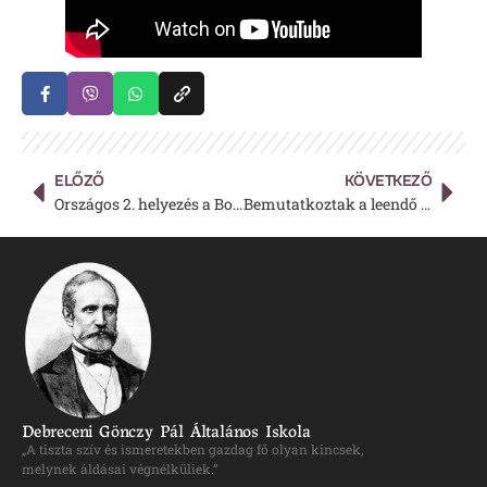
ELŐZŐ
KÖVETKEZŐ
Országos 2. helyezés a Bolyai Matematika Csapatversenyen
Bemutatkoztak a leendő elsős tanító nénik
Debreceni Gönczy Pál Általános Iskola
„A tiszta szív és ismeretekben gazdag fő olyan kincsek,
melynek áldásai végnélküliek.”