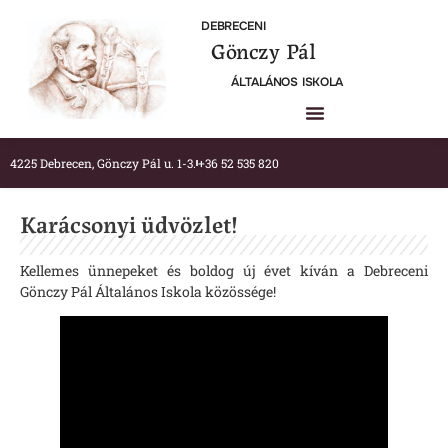
DEBRECENI
Gönczy Pál
ÁLTALÁNOS ISKOLA
4225 Debrecen, Gönczy Pál u. 1-3.
+36 52 535 820
Karácsonyi üdvözlet!
Kellemes ünnepeket és boldog új évet kíván a Debreceni
Gönczy Pál Általános Iskola közössége!