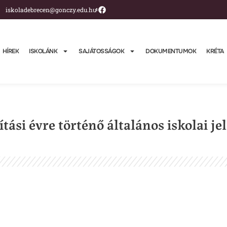
iskoladebrecen@gonczy.edu.hu
HÍREK
ISKOLÁNK
SAJÁTOSSÁGOK
DOKUMENTUMOK
KRÉTA
ítási évre történő általános iskolai j