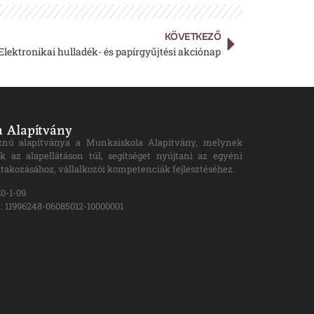
KÖVETKEZŐ
Elektronikai hulladék- és papírgyűjtési akciónap
 Alapítvány
znú alapítványa a Munkaiskola Alapítvány, melynek
k az alapellátáson túl, segítséget nyújtani az egyéni
takozásához, vállalkozói kompetenciák fejlesztéséhez.
0-1-09
 11996248-06085012-10000001