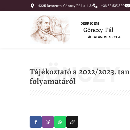
4225 Debrecen, Gönczy Pál u. 1-3.
+36 52 535 820
DEBRECENI
Gönczy Pál
ÁLTALÁNOS ISKOLA
GÖNCZY
Tájékoztató a 2022/2023. tan
folyamatáról