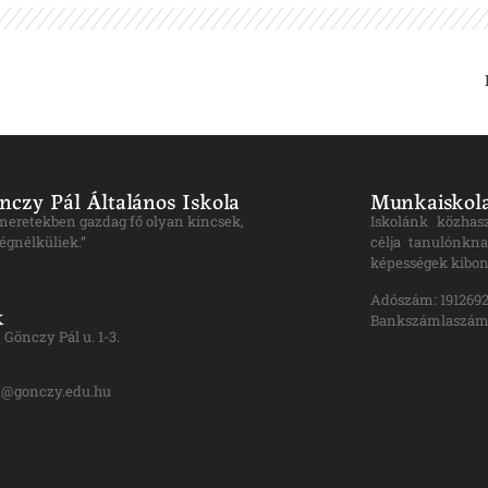
nczy Pál Általános Iskola
Munkaiskola
ismeretekben gazdag fő olyan kincsek,
Iskolánk közhas
égnélküliek.”
célja tanulónkna
képességek kibon
Adószám: 1912692
k
Bankszámlaszám:
Gönczy Pál u. 1-3.
n@gonczy.edu.hu