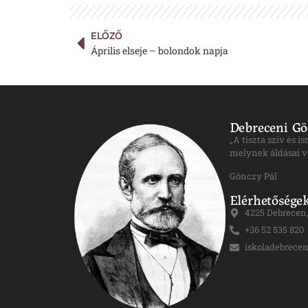
ELŐZŐ
Április elseje – bolondok napja
Debreceni Gö
„A tiszta szív és 
melynek áldásai v
Gönczy Pál
Elérhetősége
4225 Debrecen, 
+36 52 535 820
iskoladebrece