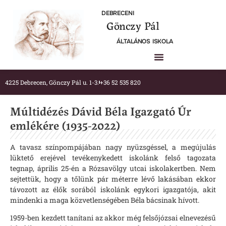
DEBRECENI
Gönczy Pál
ÁLTALÁNOS ISKOLA
4225 Debrecen, Gönczy Pál u. 1-3.
+36 52 535 820
Múltidézés Dávid Béla Igazgató Úr
emlékére (1935-2022)
A tavasz színpompájában nagy nyüzsgéssel, a megújulás
lüktető erejével tevékenykedett iskolánk felső tagozata
tegnap, április 25-én a Rózsavölgy utcai iskolakertben. Nem
sejtettük, hogy a tőlünk pár méterre lévő lakásában ekkor
távozott az élők sorából iskolánk egykori igazgatója, akit
mindenki a maga közvetlenségében Béla bácsinak hívott.
1959-ben kezdett tanítani az akkor még felsőjózsai elnevezésű