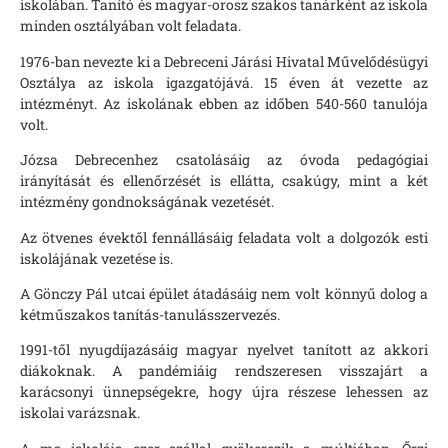
iskolában. Tanító és magyar-orosz szakos tanárként az iskola
minden osztályában volt feladata.
1976-ban nevezte ki a Debreceni Járási Hivatal Művelődésügyi
Osztálya az iskola igazgatójává. 15 éven át vezette az
intézményt. Az iskolának ebben az időben 540-560 tanulója
volt.
Józsa Debrecenhez csatolásáig az óvoda pedagógiai
irányítását és ellenőrzését is ellátta, csakúgy, mint a két
intézmény gondnokságának vezetését.
Az ötvenes évektől fennállásáig feladata volt a dolgozók esti
iskolájának vezetése is.
A Gönczy Pál utcai épület átadásáig nem volt könnyű dolog a
kétműszakos tanítás-tanulásszervezés.
1991-től nyugdíjazásáig magyar nyelvet tanított az akkori
diákoknak. A pandémiáig rendszeresen visszajárt a
karácsonyi ünnepségekre, hogy újra részese lehessen az
iskolai varázsnak.