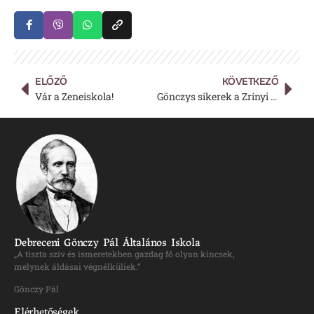
ELŐZŐ
KÖVETKEZŐ
Vár a Zeneiskola!
Gönczys sikerek a Zrínyi Ilona Matematikaverseny megyei fordulóján!
Debreceni Gönczy Pál Általános Iskola
„A tiszta szív és ismeretekben gazdag fő olyan kincsek,
melynek áldásai végnélküliek.”
Gönczy Pál
Elérhetőségek