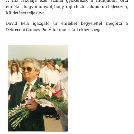
A ma iskolája ezer szállal gyökerezik a múltjában. Őrzi
emlékét, hagyományait, hogy rajta biztos alapokon fejlesszen,
küldetését teljesítve.
Dávid Béla igazgató úr emlékét kegyelettel megőrzi a
Debreceni Gönczy Pál Általános iskola közössége.