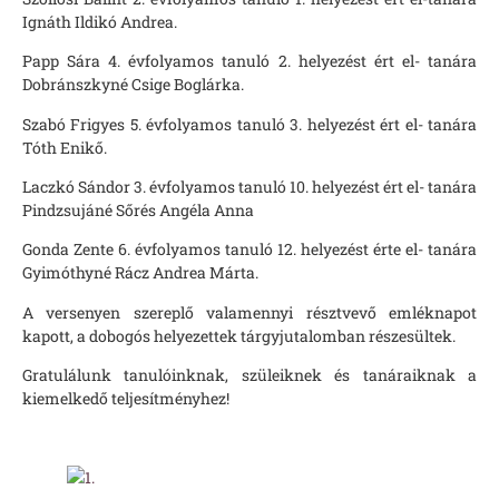
Ignáth Ildikó Andrea.
Papp Sára 4. évfolyamos tanuló 2. helyezést ért el- tanára
Dobránszkyné Csige Boglárka.
Szabó Frigyes 5. évfolyamos tanuló 3. helyezést ért el- tanára
Tóth Enikő.
Laczkó Sándor 3. évfolyamos tanuló 10. helyezést ért el- tanára
Pindzsujáné Sőrés Angéla Anna
Gonda Zente 6. évfolyamos tanuló 12. helyezést érte el- tanára
Gyimóthyné Rácz Andrea Márta.
A versenyen szereplő valamennyi résztvevő emléknapot
kapott, a dobogós helyezettek tárgyjutalomban részesültek.
Gratulálunk tanulóinknak, szüleiknek és tanáraiknak a
kiemelkedő teljesítményhez!