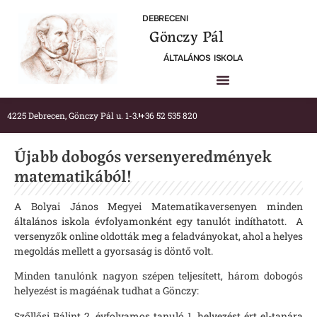
DEBRECENI
Gönczy Pál
ÁLTALÁNOS ISKOLA
4225 Debrecen, Gönczy Pál u. 1-3.
+36 52 535 820
Újabb dobogós versenyeredmények
matematikából!
A Bolyai János Megyei Matematikaversenyen minden
általános iskola évfolyamonként egy tanulót indíthatott. A
versenyzők online oldották meg a feladványokat, ahol a helyes
megoldás mellett a gyorsaság is döntő volt.
Minden tanulónk nagyon szépen teljesített, három dobogós
helyezést is magáénak tudhat a Gönczy:
Szőllősi Bálint 2. évfolyamos tanuló 1. helyezést ért el-tanára