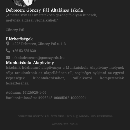
Debreceni Gönczy Pál Általános Iskola
„A tiszta szív és ismeretekben gazdag fő olyan kincsek,
melynek áldásai végnélküliek.”
Gönczy Pál
Elérhetőségek
4225 Debrecen, Gönczy Pál u. 1-3.
+36 52 535 820
iskoladebrecen@gonczy.edu.hu
Munkaiskola Alapítvány
Iskolánk közhasznú alapítványa a Munkaiskola Alapítvány, melynek
célja tanulónknak az alapellátáson túl, segítséget nyújtani az egyéni
képességek kibontakozásához, vállalkozói kompetenciák
fejlesztéséhez.
Adószám: 19126920-1-09
Bankszámlaszám: 11996248-06085012-10000001
DEBRECENI GÖNCZY PÁL ÁLTALÁNOS ISKOLA © MINDEN JOG FENNTARTVA
WEBSIGHTSTUDIO.HU