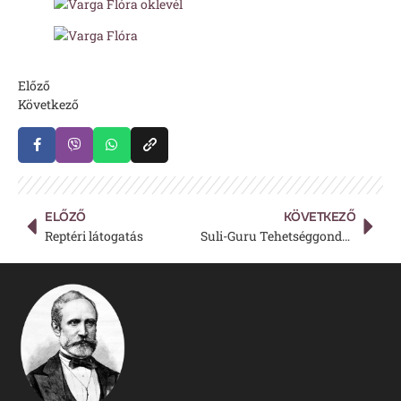
Előző
Következő
ELŐZŐ
KÖVETKEZŐ
Reptéri látogatás
Suli-Guru Tehetséggondozó Tanulmányi Verseny