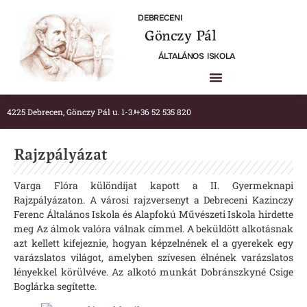
DEBRECENI
Gönczy Pál
ÁLTALÁNOS ISKOLA
4225 Debrecen, Gönczy Pál u. 1-3.
+36 52 535 820
Rajzpályázat
Varga Flóra különdíjat kapott a II. Gyermeknapi
Rajzpályázaton. A városi rajzversenyt a Debreceni Kazinczy
Ferenc Általános Iskola és Alapfokú Művészeti Iskola hirdette
meg Az álmok valóra válnak címmel. A beküldött alkotásnak
azt kellett kifejeznie, hogyan képzelnének el a gyerekek egy
varázslatos világot, amelyben szívesen élnének varázslatos
lényekkel körülvéve. Az alkotó munkát Dobránszkyné Csige
Boglárka segítette.