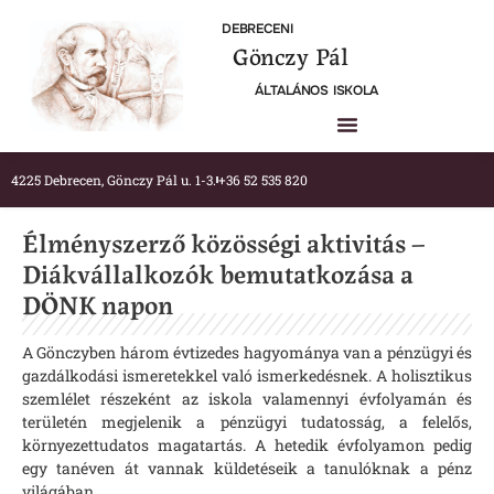
DEBRECENI
Gönczy Pál
ÁLTALÁNOS ISKOLA
4225 Debrecen, Gönczy Pál u. 1-3.
+36 52 535 820
Élményszerző közösségi aktivitás –
Diákvállalkozók bemutatkozása a
DÖNK napon
A Gönczyben három évtizedes hagyománya van a pénzügyi és
gazdálkodási ismeretekkel való ismerkedésnek. A holisztikus
szemlélet részeként az iskola valamennyi évfolyamán és
területén megjelenik a pénzügyi tudatosság, a felelős,
környezettudatos magatartás. A hetedik évfolyamon pedig
egy tanéven át vannak küldetéseik a tanulóknak a pénz
világában.