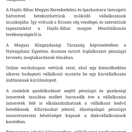
A Hajdú-Bihar Megyei Kereskedelmi és Iparkamara támogató
hátterével betekinthettünk működő vállalkozások
munkájába. Így voltunk a Krones cég vendégei, és szereztünk
tapasztalatot a Hajdú-Bihar megyei Mentőállomás
tevékenységéről is.
A Magyar Közgazdasági Társaság képviseletében a
Nyíregyházi Egyetem docense tartott foglalkozást pénzügyi
tervezés, megtakarítások témában.
Online workshopon vettünk részt, ahol egy kiemelkedően
sikeres budapesti vállalkozó mutatta be egy kisvállalkozás
indításának körülményeit.
A családok gazdálkodását segítő pénzügyi és gazdasági
ismeretek tanulása mellett harmadik éve a vállalkozási
ismeretek felé is elkalandozhatnak a vállalkozó kedvű
hetedikesek. Kihívásokat jelentő, élményalapú pénzügyi
ismeretszerzési lehetőséget kapnak a diákvállalkozások
keretében.
Biztonságos iskolai környezetben, vállalkozási tevékenységet