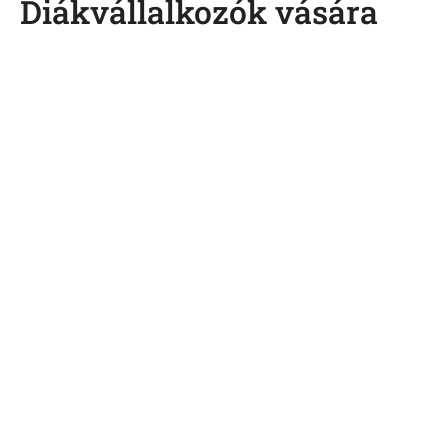
Diákvállalkozók vására