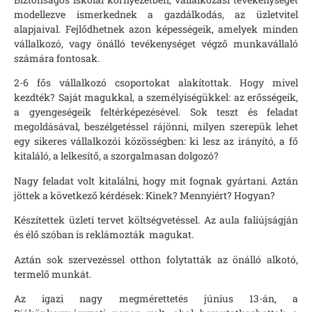
modellezve ismerkednek a gazdálkodás, az üzletvitel
alapjaival. Fejlődhetnek azon képességeik, amelyek minden
vállalkozó, vagy önálló tevékenységet végző munkavállaló
számára fontosak.
2-6 fős vállalkozó csoportokat alakítottak. Hogy mivel
kezdték? Saját magukkal, a személyiségükkel: az erősségeik,
a gyengeségeik feltérképezésével. Sok teszt és feladat
megoldásával, beszélgetéssel rájönni, milyen szerepük lehet
egy sikeres vállalkozói közösségben: ki lesz az irányító, a fő
kitaláló, a lelkesítő, a szorgalmasan dolgozó?
Nagy feladat volt kitalálni, hogy mit fognak gyártani. Aztán
jöttek a következő kérdések: Kinek? Mennyiért? Hogyan?
Készítettek üzleti tervet költségvetéssel. Az aula faliújságján
és élő szóban is reklámozták magukat.
Aztán sok szervezéssel otthon folytatták az önálló alkotó,
termelő munkát.
Az igazi nagy megmérettetés június 13-án, a