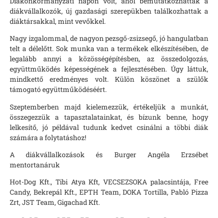
Diákönkormányzati napon volt, ahol bemutatkozhattak a
diákvállalkozók, új gazdasági szerepükben találkozhattak a
diáktársakkal, mint vevőkkel.
Nagy izgalommal, de nagyon pezsgő-zsizsegő, jó hangulatban
telt a délelőtt. Sok munka van a termékek elkészítésében, de
legalább annyi a közösségépítésben, az összedolgozás,
együttműködés képességének a fejlesztésében. Úgy láttuk,
mindkettő eredményes volt. Külön köszönet a szülők
támogató együttműködéséért.
Szeptemberben majd kielemezzük, értékeljük a munkát,
összegezzük a tapasztalatainkat, és bízunk benne, hogy
lelkesítő, jó példával tudunk kedvet csinálni a többi diák
számára a folytatáshoz!
A diákvállalkozások és Burger Angéla Erzsébet
mentortanáruk
Hot-Dog Kft., Tibi Atya Kft, VECSEZSOKA palacsintája, Free
Candy, Bekrepál Kft., EPTH Team, DOKA Tortilla, Pabló Pizza
Zrt, JST Team, Gigachad Kft.