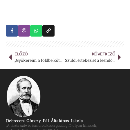
ELŐZŐ
KÖVETKEZŐ
„Gyökereim a földbe kötnek” – Aranybulla 800
Szülői értekezlet a leendő első osztályos tanulók szüleinek
Debreceni Gönczy Pál Általános Iskola
„A tiszta szív és ismeretekben gazdag fő olyan kincsek,