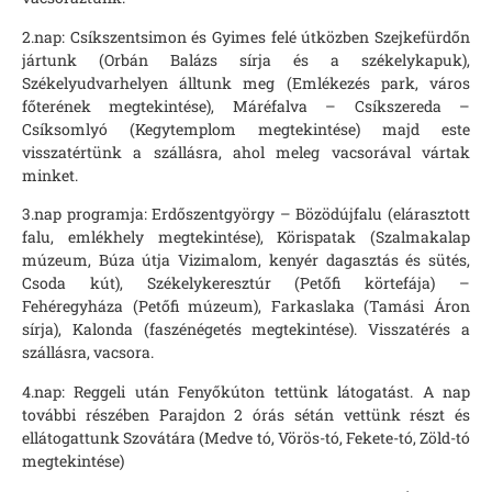
2.nap: Csíkszentsimon és Gyimes felé útközben Szejkefürdőn
jártunk (Orbán Balázs sírja és a székelykapuk),
Székelyudvarhelyen álltunk meg (Emlékezés park, város
főterének megtekintése), Máréfalva – Csíkszereda –
Csíksomlyó (Kegytemplom megtekintése) majd este
visszatértünk a szállásra, ahol meleg vacsorával vártak
minket.
3.nap programja: Erdőszentgyörgy – Bözödújfalu (elárasztott
falu, emlékhely megtekintése), Körispatak (Szalmakalap
múzeum, Búza útja Vizimalom, kenyér dagasztás és sütés,
Csoda kút), Székelykeresztúr (Petőfi körtefája) –
Fehéregyháza (Petőfi múzeum), Farkaslaka (Tamási Áron
sírja), Kalonda (faszénégetés megtekintése). Visszatérés a
szállásra, vacsora.
4.nap: Reggeli után Fenyőkúton tettünk látogatást. A nap
további részében Parajdon 2 órás sétán vettünk részt és
ellátogattunk Szovátára (Medve tó, Vörös-tó, Fekete-tó, Zöld-tó
megtekintése)