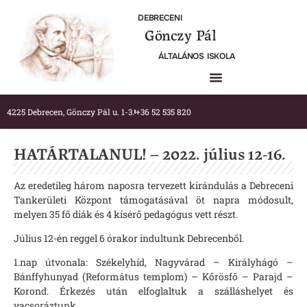
DEBRECENI
Gönczy Pál
ÁLTALÁNOS ISKOLA
4225 Debrecen, Gönczy Pál u. 1-3.
+36 52 535 820
HATÁRTALANUL! – 2022. július 12-16.
Az eredetileg három naposra tervezett kirándulás a Debreceni
Tankerületi Központ támogatásával öt napra módosult,
melyen 35 fő diák és 4 kísérő pedagógus vett részt.
Július 12-én reggel 6 órakor indultunk Debrecenből.
1.nap útvonala: Székelyhíd, Nagyvárad – Királyhágó –
Bánffyhunyad (Református templom) – Kőrösfő – Parajd –
Korond. Érkezés után elfoglaltuk a szálláshelyet és
vacsoráztunk.