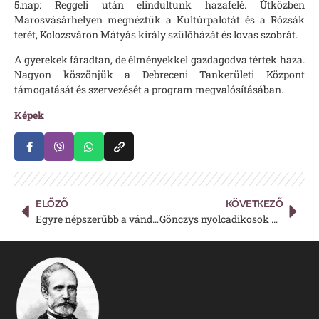
5.nap: Reggeli után elindultunk hazafelé. Útközben
Marosvásárhelyen megnéztük a Kultúrpalotát és a Rózsák
terét, Kolozsváron Mátyás király szülőházát és lovas szobrát.
A gyerekek fáradtan, de élményekkel gazdagodva tértek haza.
Nagyon köszönjük a Debreceni Tankerületi Központ
támogatását és szervezését a program megvalósításában.
Képek
ELŐZŐ
KÖVETKEZŐ
Egyre népszerűbb a vándortáborozás a gönczys diákok körében
Gönczys nyolcadikosok a 10 éves zánkai Erzsébet-táborban