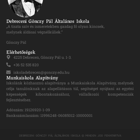
Debreceni Gönczy Pál Általános Iskola
„A tiszta szív és ismeretekben gazdag fő olyan kincsek,
melynek áldásai végnélküliek.”
Gönczy Pál
Elérhetőségek
4225 Debrecen, Gönczy Pál u. 1-3.
+36 52 535 820
iskoladebrecen@gonczy.edu.hu
Munkaiskola Alapítvány
Iskolánk közhasznú alapítványa a Munkaiskola Alapítvány, melynek
célja tanulónknak az alapellátáson túl, segítséget nyújtani az egyéni
képességek kibontakozásához, vállalkozói kompetenciák
fejlesztéséhez.
Adószám: 19126920-1-09
Bankszámlaszám: 11996248-06085012-10000001
DEBRECENI GÖNCZY PÁL ÁLTALÁNOS ISKOLA © MINDEN JOG FENNTARTVA