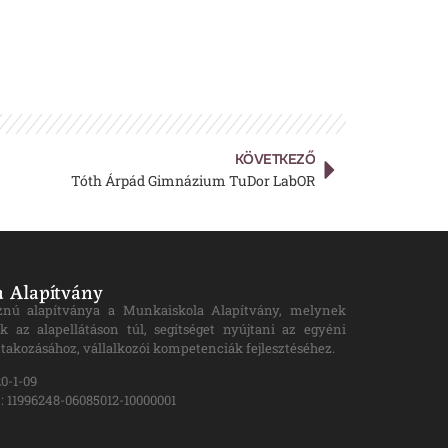
KÖVETKEZŐ
Tóth Árpád Gimnázium TuDor LabOR
 Alapítvány
znú alapítványa a Munkaiskola Alapítvány, melynek
k az alapellátáson túl, segítséget nyújtani az egyéni
takozásához, vállalkozói kompetenciák fejlesztéséhez.
0-1-09
 11996248-06085012-10000001