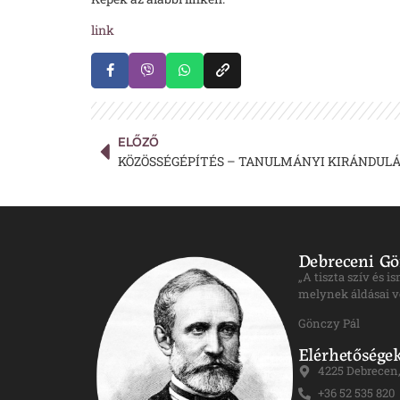
link
ELŐZŐ
KÖZÖSSÉGÉPÍTÉS – TANULMÁNYI KIRÁNDULÁ
Debreceni Gö
„A tiszta szív és 
melynek áldásai v
Gönczy Pál
Elérhetősége
4225 Debrecen, 
+36 52 535 820