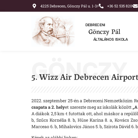
4225 Debrecen, Gönczy Pál u. 1-3.
+36 52 535 820
DEBRECENI
Gönczy Pál
ÁLTALÁNOS ISKOLA
GÖNCZY
5. Wizz Air Debrecen Airpor
2022. szeptember 25-én a Debreceni Nemzetközim Rep
csapata a
2. hely
et szerezte meg az iskolák között
„A
A diákok 2,5 km-t futottak ott, ahol máskor a repülők 
b, Szűcs Kornélia 8. b, Hüse Karina 8. a, Kovács Zsom
Marceao 6. b, Mihalovics János 5. b, Szirota Dávid 6
Képek az alábbi linken: