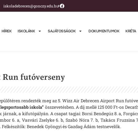
iskoladebrecen@gonczy.edu.hu
HÍREK
ISKOLÁNK
SAJÁTOSSÁGOK
DOKUMENTUMOK
KRÉTA
t Run futóverseny
ülőtéren rendezték meg az 5. Wizz Air Debrecen Airport Run futóve
 legsportosabb iskola”
összevetésben. A díj mellé 125 000 Ft-os Deca
járnak, a kifutópályán. A csapat tagjai: Borsi Bendegúz 8. a, Forgács
bor 6. a, Vasvári Zselyke 6. b, Szabó Nóra 7. b, Takács Fruzsina 7. 
. b. Felkészítők: Benedek Gyöngyi és Gazdag Ádám testnevelők.