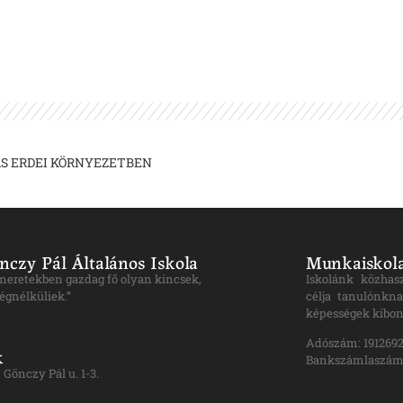
S ERDEI KÖRNYEZETBEN
nczy Pál Általános Iskola
Munkaiskola
ismeretekben gazdag fő olyan kincsek,
Iskolánk közhas
égnélküliek.”
célja tanulónkna
képességek kibon
Adószám: 1912692
k
Bankszámlaszám:
Gönczy Pál u. 1-3.