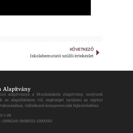
KÖVETKEZŐ
Iskolabemutató szülői értekezlet
 Alapítvány
znú alapítványa a Munkaiskola Alapítvány, melynek
k az alapellátáson túl, segítséget nyújtani az egyéni
takozásához, vállalkozói kompetenciák fejlesztéséhez.
0-1-09
 11996248-06085012-10000001