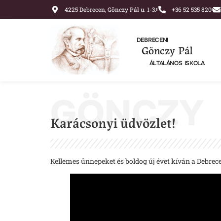
4225 Debrecen, Gönczy Pál u. 1-3.
+36 52 535 820
DEBRECENI
Gönczy Pál
ÁLTALÁNOS ISKOLA
GÖNCZY
Karácsonyi üdvözlet!
Kellemes ünnepeket és boldog új évet kíván a Debrec