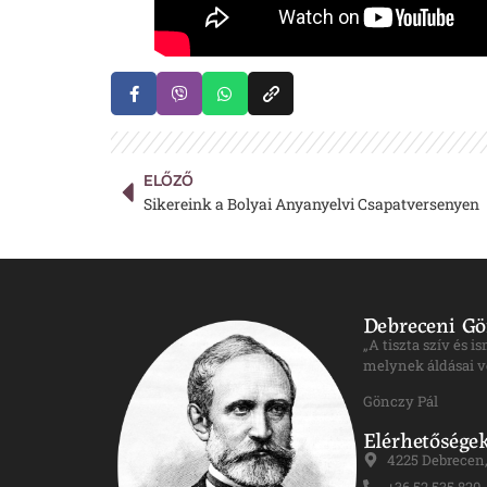
ELŐZŐ
Sikereink a Bolyai Anyanyelvi Csapatversenyen
Debreceni Gö
„A tiszta szív és 
melynek áldásai v
Gönczy Pál
Elérhetősége
4225 Debrecen, 
+36 52 535 820