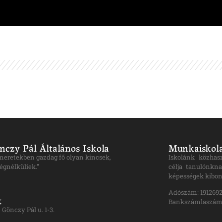
nczy Pál Általános Iskola
Munkaiskola
ismeretekben gazdag fő olyan kincsek,
Iskolánk közhas
égnélküliek.”
célja tanulónkna
képességek kibon
Adószám: 1912692
k
Bankszámlaszám:
Gönczy Pál u. 1-3.