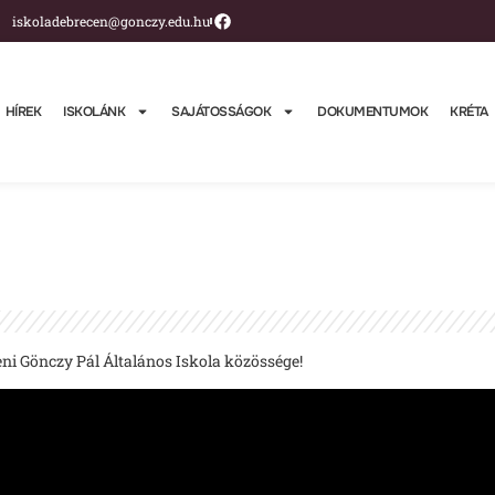
iskoladebrecen@gonczy.edu.hu
HÍREK
ISKOLÁNK
SAJÁTOSSÁGOK
DOKUMENTUMOK
KRÉTA
eni Gönczy Pál Általános Iskola közössége!