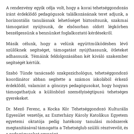
A rendezvény egyik célja volt, hogy a korai tehetséggondozás
iránt érdeklődő pedagógusok találkozásának teret adjunk, a
horizontális tanulásnak lehetőséget biztosítsunk, szakmai
támogatást nyújtsunk, de elsősorban oldott légkörben
beszélgessünk a bennünket foglalkoztató kérdésekről.
Másik célunk, hogy a velünk együttműködésben lévő
szülőknek segítséget, támogatást nyújthassunk, ötleteket
adhassunk. Témáink feldolgozásában két kiváló szakember
segítségét kértük.
Szabó Tünde tanácsadó szakpszichológus, tehetséggondozó
koordinátor abban segítette a számos iskolából érkező
érdeklődő, valamint a gönczys pedagógusokat, hogy hogyan
támogathatjuk a különböző személyiségtípusú tehetséges
gyerekeket.
Dr. Mező Ferenc, a Kocka Kör Tehetséggondozó Kulturális
Egyesület vezetője, az Eszterházy Károly Katolikus Egyetem
egyetemi oktatója pedig hatékony tanulási módszerek
megtanításával támogatta a Tehetséglub szülői résztvevőit, és
a pedagógusokat egyaránt.