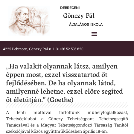
DEBRECENI
Gönczy Pál
ÁLTALÁNOS ISKOLA
4225 Debrecen, Gönczy Pál u. 1-3.
+36 52 535 820
„Ha valakit olyannak látsz, amilyen
éppen most, ezzel visszatartod őt
fejlődésében. De ha olyannak látod,
amilyenné lehetne, ezzel előre segíted
őt életútján.” (Goethe)
A fenti mottóval tartottunk műhelyfoglalkozást,
Tehetségklubot a Gönczy Tehetségpont Tehetségsegítő
Tanácsával és a Magyar Tehetséggondozó Társaság Tanítói
szekciójával közös együttműködésben április 18-án.