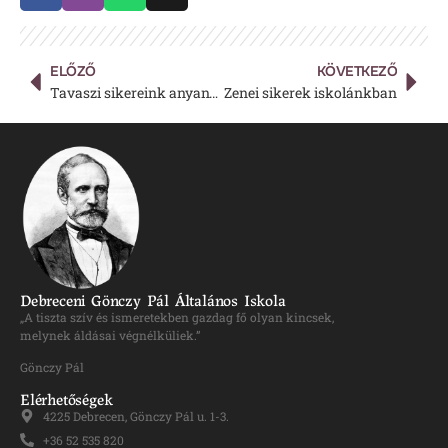
ELŐZŐ
KÖVETKEZŐ
Tavaszi sikereink anyanyelv műveltségterületen
Zenei sikerek iskolánkban
Debreceni Gönczy Pál Általános Iskola
„A tiszta szív és ismeretekben gazdag fő olyan kincsek,
melynek áldásai végnélküliek.”
Gönczy Pál
Elérhetőségek
4225 Debrecen, Gönczy Pál u. 1-3.
+36 52 535 820