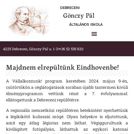
DEBRECENI
Gönczy Pál
ÁLTALÁNOS ISKOLA
4225 Debrecen, Gönczy Pál u. 1-3.
+36 52 535 820
Majdnem elrepültünk Eindhovenbe!
A Vállalkozzunk! program keretében 2024. május 9-én,
csütörtökön a céglátogatások sorában újabb tantermen kívüli
élményprogramon vettünk részt a 7. évfolyammal:
ellátogattunk a Debreceni repülőtérre.
A regionális nemzetközi repülőtéren betekintést nyerhettünk
a légikikötő kulisszái mögé. Olyan helyekre is eljutottunk,
amit egy átlag légiutas nem láthat. Végiggurultunk a
kivilágított futópályán, láthattuk az egykori katonai