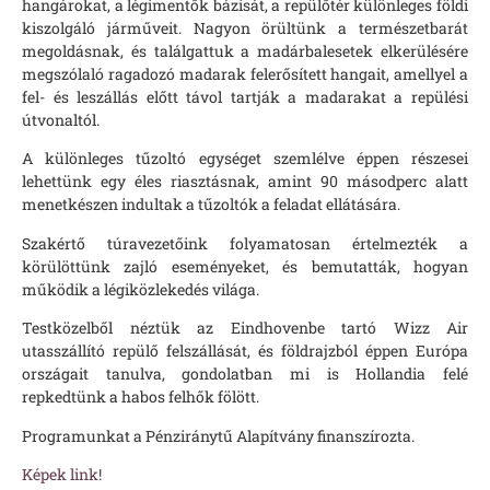
hangárokat, a légimentők bázisát, a repülőtér különleges földi
kiszolgáló járműveit. Nagyon örültünk a természetbarát
megoldásnak, és találgattuk a madárbalesetek elkerülésére
megszólaló ragadozó madarak felerősített hangait, amellyel a
fel- és leszállás előtt távol tartják a madarakat a repülési
útvonaltól.
A különleges tűzoltó egységet szemlélve éppen részesei
lehettünk egy éles riasztásnak, amint 90 másodperc alatt
menetkészen indultak a tűzoltók a feladat ellátására.
Szakértő túravezetőink folyamatosan értelmezték a
körülöttünk zajló eseményeket, és bemutatták, hogyan
működik a légiközlekedés világa.
Testközelből néztük az Eindhovenbe tartó Wizz Air
utasszállító repülő felszállását, és földrajzból éppen Európa
országait tanulva, gondolatban mi is Hollandia felé
repkedtünk a habos felhők fölött.
Programunkat a Pénziránytű Alapítvány finanszírozta.
Képek link!