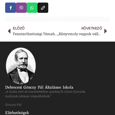
ELŐZŐ
KÖVETKEZŐ
Fenntarthatósági Témahét – Gönczy-hét
„Könyvmoly vagyok vállalom!”
Debreceni Gönczy Pál Általános Iskola
„A tiszta szív és ismeretekben gazdag fő olyan kincsek,
melynek áldásai végnélküliek.”
Gönczy Pál
Elérhetőségek