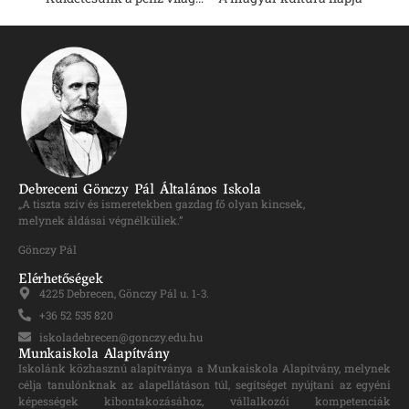
Debreceni Gönczy Pál Általános Iskola
„A tiszta szív és ismeretekben gazdag fő olyan kincsek,
melynek áldásai végnélküliek.”
Gönczy Pál
Elérhetőségek
4225 Debrecen, Gönczy Pál u. 1-3.
+36 52 535 820
iskoladebrecen@gonczy.edu.hu
Munkaiskola Alapítvány
Iskolánk közhasznú alapítványa a Munkaiskola Alapítvány, melynek
célja tanulónknak az alapellátáson túl, segítséget nyújtani az egyéni
képességek kibontakozásához, vállalkozói kompetenciák