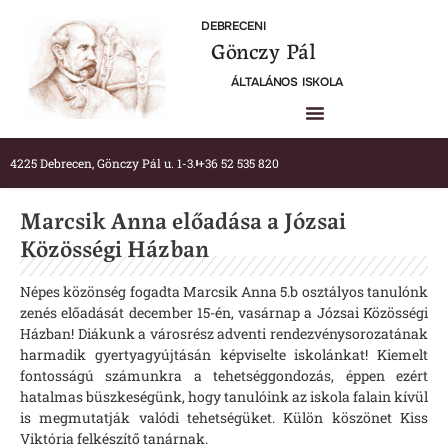
DEBRECENI
Gönczy Pál
ÁLTALÁNOS ISKOLA
4225 Debrecen, Gönczy Pál u. 1-3.
+36 52 535 820
Marcsik Anna előadása a Józsai
Közösségi Házban
Népes közönség fogadta Marcsik Anna 5.b osztályos tanulónk
zenés előadását december 15-én, vasárnap a Józsai Közösségi
Házban! Diákunk a városrész adventi rendezvénysorozatának
harmadik gyertyagyújtásán képviselte iskolánkat! Kiemelt
fontosságú számunkra a tehetséggondozás, éppen ezért
hatalmas büszkeségünk, hogy tanulóink az iskola falain kívül
is megmutatják valódi tehetségüket. Külön köszönet Kiss
Viktória felkészítő tanárnak.