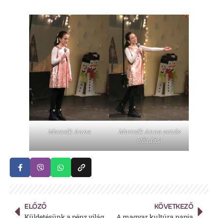
Marcsik Anna
Marcsik Anna zenés
előadása
ELŐZŐ
KÖVETKEZŐ
Küldetésünk a pénz világában
A magyar kultúra napja