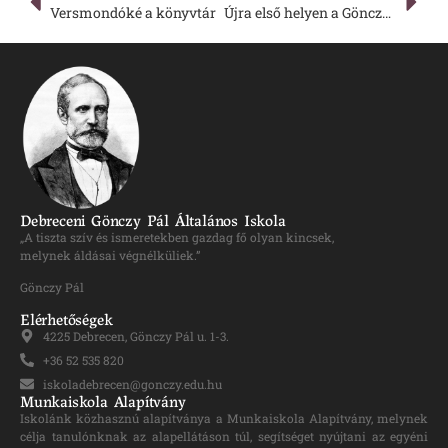
Versmondóké a könyvtár
Újra első helyen a Gönczy a Városi matematika versenyen
Debreceni Gönczy Pál Általános Iskola
„A tiszta szív és ismeretekben gazdag fő olyan kincsek,
melynek áldásai végnélküliek.”
Gönczy Pál
Elérhetőségek
4225 Debrecen, Gönczy Pál u. 1-3.
+36 52 535 820
iskoladebrecen@gonczy.edu.hu
Munkaiskola Alapítvány
Iskolánk közhasznú alapítványa a Munkaiskola Alapítvány, melynek
célja tanulónknak az alapellátáson túl, segítséget nyújtani az egyéni