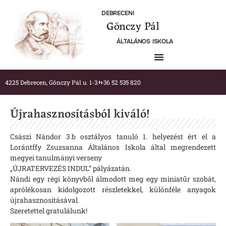
DEBRECENI
Gönczy Pál
ÁLTALÁNOS ISKOLA
4225 Debrecen, Gönczy Pál u. 1-3.
+36 52 535 820
Újrahasznosításból kiváló!
Császi Nándor 3.b osztályos tanuló 1. helyezést ért el a
Lorántffy Zsuzsanna Általános Iskola által megrendezett
megyei tanulmányi verseny
„ÚJRATERVEZÉS INDUL” pályázatán.
Nándi egy régi könyvből álmodott meg egy miniatűr szobát,
aprólékosan kidolgozott részletekkel, különféle anyagok
újrahasznosításával.
Szeretettel gratulálunk!