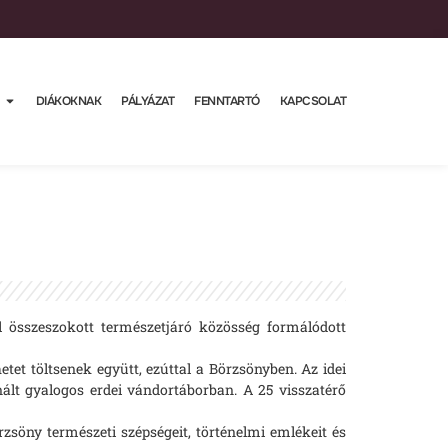
DIÁKOKNAK
PÁLYÁZAT
FENNTARTÓ
KAPCSOLAT
 összeszokott természetjáró közösség formálódott
et töltsenek együtt, ezúttal a Börzsönyben. Az idei
ált gyalogos erdei vándortáborban. A 25 visszatérő
zsöny természeti szépségeit, történelmi emlékeit és