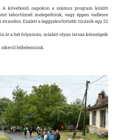
fel. A következő napokon a számos program között
ként tábortűznél melegedtünk, vagy éppen vadlesre
strandon. Ezalatt a leggyakorlottabb túrázók egy 22
 át a hét folyamán, mialatt olyan társas készségeik
 sikerül felfedeznünk.