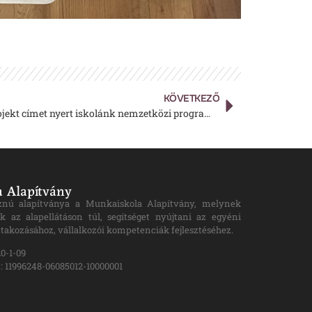
KÖVETKEZŐ
Nemzeti Minősített eTwinning Projekt címet nyert iskolánk nemzetközi programja
 Alapítvány
znú alapítványa a Munkaiskola Alapítvány, melynek
k az alapellátáson túl, segítséget nyújtani az egyéni
takozásához, vállalkozói kompetenciák fejlesztéséhez.
0-1-09
 11996248-06085012-10000001