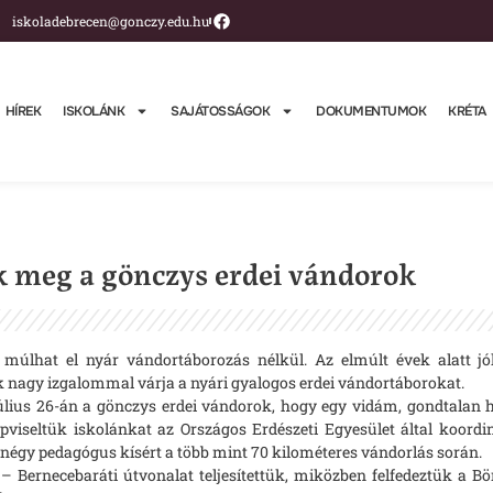
iskoladebrecen@gonczy.edu.hu
HÍREK
ISKOLÁNK
SAJÁTOSSÁGOK
DOKUMENTUMOK
KRÉTA
k meg a gönczys erdei vándorok
múlhat el nyár vándortáborozás nélkül. Az elmúlt évek alatt jól
ák nagy izgalommal várja a nyári gyalogos erdei vándortáborokat.
us 26-án a gönczys erdei vándorok, hogy egy vidám, gondtalan het
iseltük iskolánkat az Országos Erdészeti Egyesület által koordin
et négy pedagógus kísért a több mint 70 kilométeres vándorlás során.
Bernecebaráti útvonalat teljesítettük, miközben felfedeztük a Bör