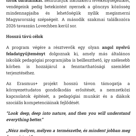
török barátainkat.
Bemutatjuk iskolakerti tevékenységeinket,
vendégeink pedig betekintést nyernek a gönczys közösség
mindennapjaiba és lehetőségük nyílik megismerni
Magyarország szépségeit. A második szakmai találkozóra
2026 tavaszán Lovechben kerül sor.
Hosszú távú célok
A program végére a résztvevők egy olyan
angol nyelvű
feladatgyűjteményt
dolgoznak ki, amely más általános
iskolák pedagógiai programjába is beilleszthető, így szélesebb
körben is hozzájárul a fenntarthatósági szemlélet
terjesztéséhez.
Az Erasmus+ projekt hosszú távon támogatja a
környezettudatos gondolkodás erősítését, a nemzetközi
kapcsolatok építését, a pedagógiai munkát és a diákok
szociális kompetenciáinak fejlődését.
“Look deep, deep into nature, and then you will understand
everything better.”
„Nézz mélyen, mélyen a természetbe, és mindent jobban meg