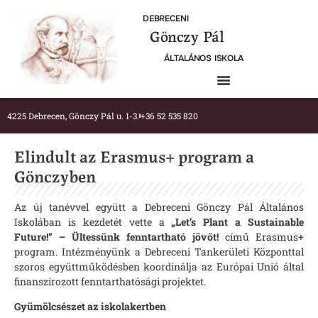
DEBRECENI
Gönczy Pál
ÁLTALÁNOS ISKOLA
4225 Debrecen, Gönczy Pál u. 1-3.
+36 52 535 820
Elindult az Erasmus+ program a
Gönczyben
Az új tanévvel együtt a Debreceni Gönczy Pál Általános
Iskolában is kezdetét vette a
„Let’s Plant a Sustainable
Future!” – Ültessünk fenntartható jövőt!
című Erasmus+
program. Intézményünk a Debreceni Tankerületi Központtal
szoros együttműködésben koordinálja az Európai Unió által
finanszírozott fenntarthatósági projektet.
Gyümölcsészet az iskolakertben