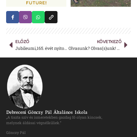
ELŐZŐ
KÖVETKEZŐ
Jubileumi,165. évét nyitotta a Gönczy
Olvasunk? Olvas(s)unk! – Szeptember 8. az olvasás világnapja
Debreceni Gönczy Pál Általános Iskola
„A tiszta szív és ismeretekben gazdag fő olyan kincsek,
melynek áldásai végnélküliek.”
Gönczy Pál