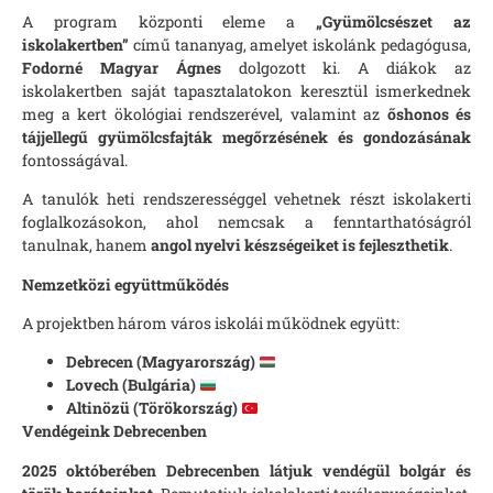
A program központi eleme a
„Gyümölcsészet az
iskolakertben”
című tananyag, amelyet iskolánk pedagógusa,
Fodorné Magyar Ágnes
dolgozott ki. A diákok az
iskolakertben saját tapasztalatokon keresztül ismerkednek
meg a kert ökológiai rendszerével, valamint az
őshonos és
tájjellegű gyümölcsfajták megőrzésének és gondozásának
fontosságával.
A tanulók heti rendszerességgel vehetnek részt iskolakerti
foglalkozásokon, ahol nemcsak a fenntarthatóságról
tanulnak, hanem
angol nyelvi készségeiket is fejleszthetik
.
Nemzetközi együttműködés
A projektben három város iskolái működnek együtt:
Debrecen (Magyarország)
Lovech (Bulgária)
Altinözü (Törökország)
Vendégeink Debrecenben
2025 októberében Debrecenben látjuk vendégül bolgár és