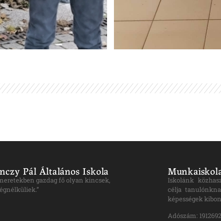
nczy Pál Általános Iskola
Munkaiskola
ismeretekben gazdag fő olyan kincsek,
Iskolánk közhas
égnélküliek.”
célja tanulónkna
képességek kibon
Adószám: 1912692