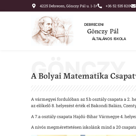
4225 Debrecen, Gönczy Pál u. 1-3.
+36 52 535 820
DEBRECENI
Gönczy Pál
ÁLTALÁNOS ISKOLA
GÖNCZY
A Bolyai Matematika Csapat
A vármegyei fordulóban az 5.b osztály csapata a 2. 
az előkelő 8. helyezést érték el Bakondi Balázs, Cze
A 7.a osztály csapata Hajdú-Bihar Vármegye 4. helye
A nívós megmérettetésen iskolánk mind a 20 csapata