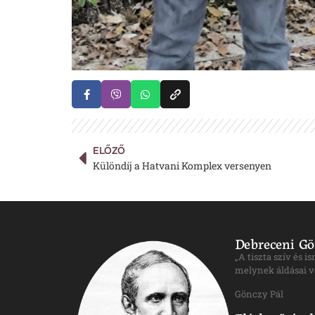
ELŐZŐ
Különdíj a Hatvani Komplex versenyen
Debreceni Gö
„A tiszta szív és 
melynek áldásai v
Gönczy Pál