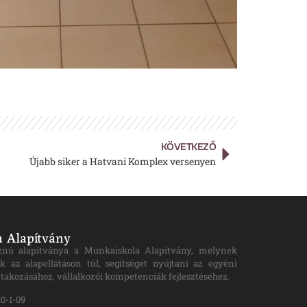
KÖVETKEZŐ
Újabb siker a Hatvani Komplex versenyen
 Alapítvány
znú alapítványa a Munkaiskola Alapítvány, melynek
k az alapellátáson túl, segítséget nyújtani az egyéni
takozásához, vállalkozói kompetenciák fejlesztéséhez.
0-1-09