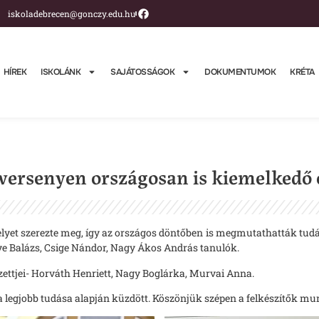
iskoladebrecen@gonczy.edu.hu
HÍREK
ISKOLÁNK
SAJÁTOSSÁGOK
DOKUMENTUMOK
KRÉTA
versenyen országosan is kiemelkedő
helyet szerezte meg, így az országos döntőben is megmutathatták tudá
ntye Balázs, Csige Nándor, Nagy Ákos András tanulók.
zettjei- Horváth Henriett, Nagy Boglárka, Murvai Anna.
 legjobb tudása alapján küzdött. Köszönjük szépen a felkészítők mu