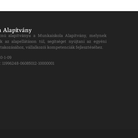
 Alapítvány
znú alapítványa a Munkaiskola Alapítvány, melynek
k az alapellátáson túl, segítséget nyújtani az egyéni
takozásához, vállalkozói kompetenciák fejlesztéséhez.
0-1-09
 11996248-06085012-10000001