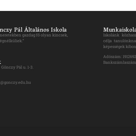
nczy Pál Általános Iskola
Munkaiskola
ismeretekben gazdag fő olyan kincsek,
Iskolánk közhas
égnélküliek.”
célja tanulónkna
képességek kibon
Adószám: 1912692
k
Bankszámlaszám:
Gönczy Pál u. 1-3.
n@gonczy.edu.hu