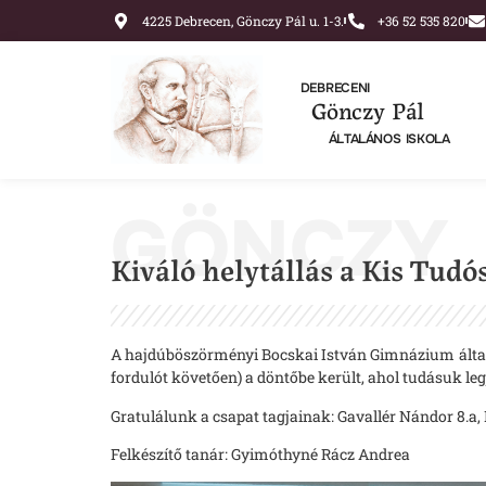
4225 Debrecen, Gönczy Pál u. 1-3.
+36 52 535 820
DEBRECENI
Gönczy Pál
ÁLTALÁNOS ISKOLA
GÖNCZY
Kiváló helytállás a Kis Tu
A hajdúböszörményi Bocskai István Gimnázium által 
fordulót követően) a döntőbe került, ahol tudásuk leg
Gratulálunk a csapat tagjainak: Gavallér Nándor 8.a
Felkészítő tanár: Gyimóthyné Rácz Andrea