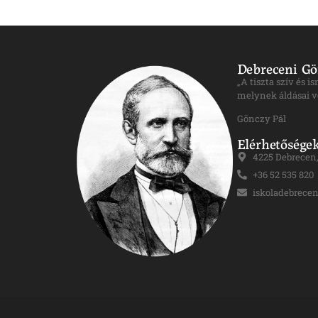
Debreceni Gö
„A tiszta szív és 
melynek áldásai v
Gönczy Pál
Elérhetősége
4225 Debrecen, 
+36 52 535 820
iskoladebrece