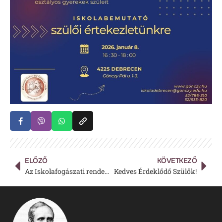
ELŐZŐ
KÖVETKEZŐ
Az Iskolafogászati rendelés a téli szünetben szünetel!
Kedves Érdeklődő Szülők!