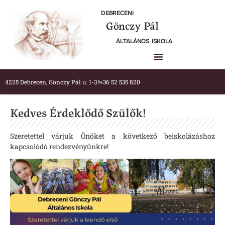
DEBRECENI
Gönczy Pál
ÁLTALÁNOS ISKOLA
4225 Debrecen, Gönczy Pál u. 1-3.
+36 52 535 820
Kedves Érdeklődő Szülők!
Szeretettel várjuk Önöket a következő beiskolázáshoz
kapcsolódó rendezvényünkre!