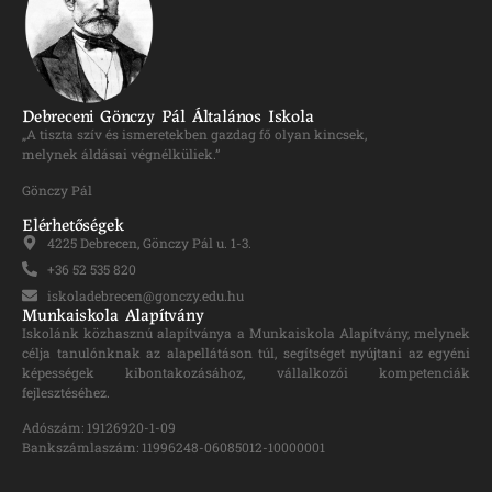
Debreceni Gönczy Pál Általános Iskola
„A tiszta szív és ismeretekben gazdag fő olyan kincsek,
melynek áldásai végnélküliek.”
Gönczy Pál
Elérhetőségek
4225 Debrecen, Gönczy Pál u. 1-3.
+36 52 535 820
iskoladebrecen@gonczy.edu.hu
Munkaiskola Alapítvány
Iskolánk közhasznú alapítványa a Munkaiskola Alapítvány, melynek
célja tanulónknak az alapellátáson túl, segítséget nyújtani az egyéni
képességek kibontakozásához, vállalkozói kompetenciák
fejlesztéséhez.
Adószám: 19126920-1-09
Bankszámlaszám: 11996248-06085012-10000001