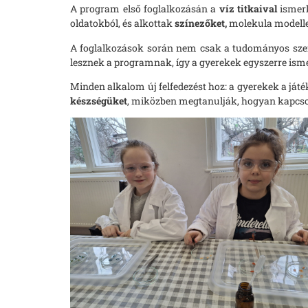
A program első foglalkozásán a
víz titkaival
ismerk
oldatokból, és alkottak
színezőket,
molekula modelle
A foglalkozások során nem csak a tudományos sze
lesznek a programnak, így a gyerekek egyszerre ismer
Minden alkalom új felfedezést hoz: a gyerekek a ját
készségüket
, miközben megtanulják, hogyan kapcs