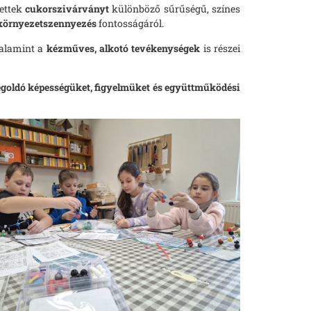
tettek
cukorszivárványt
különböző sűrűségű, színes
környezetszennyezés
fontosságáról.
alamint a
kézműves, alkotó tevékenységek
is részei
egoldó képességüket, figyelmüket és együttműködési