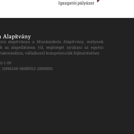
Igazgatói pályázat
 Alapítvány
znú alapítványa a Munkaiskola Alapítvány, melynek
k az alapellátáson túl, segítséget nyújtani az egyéni
takozásához, vállalkozói kompetenciák fejlesztéséhez.
0-1-09
 11996248-06085012-10000001