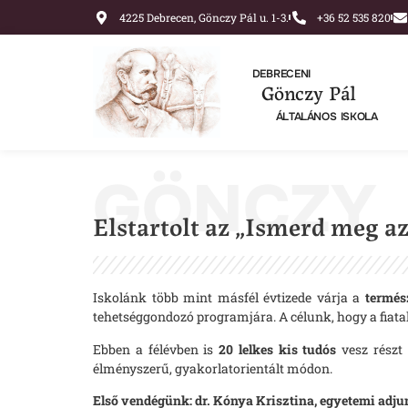
4225 Debrecen, Gönczy Pál u. 1-3.
+36 52 535 820
DEBRECENI
Gönczy Pál
ÁLTALÁNOS ISKOLA
GÖNCZY
Elstartolt az „Ismerd meg a
Iskolánk több mint másfél évtizede várja a
termés
tehetséggondozó programjára. A célunk, hogy a fiatal
Ebben a félévben is
20 lelkes kis tudós
vesz részt 
élményszerű, gyakorlatorientált módon.
Első vendégünk: dr. Kónya Krisztina, egyetemi adju