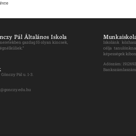
 évre
nczy Pál Általános Iskola
Munkaiskola
ismeretekben gazdag fő olyan kincsek,
Iskolánk közhas
égnélküliek.”
célja tanulónkna
képességek kibon
Adószám: 1912692
k
Bankszámlaszám:
Gönczy Pál u. 1-3.
n@gonczy.edu.hu