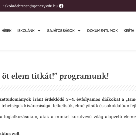
iskoladebrecen@gonczy.edu.hu
HÍREK
ISKOLÁNK
SAJÁTOSSÁGOK
DOKUMENTUMOK
KRÉTA
z öt elem titkát!” programunk!
zettudományok iránt érdeklődő 3–4. évfolyamos diákokat
a
„Ism
 tehetségek kíváncsiságát felkeltsük, elmélyítsük és sokoldalúan fejl
a foglalkozásokon, akik a minket körülvevő világ alapvető elem
nktus volt.