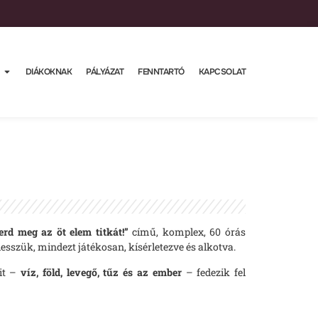
DIÁKOKNAK
PÁLYÁZAT
FENNTARTÓ
KAPCSOLAT
erd meg az öt elem titkát!”
című, komplex, 60 órás
esszük, mindezt játékosan, kísérletezve és alkotva.
eit –
víz, föld, levegő, tűz és az ember
– fedezik fel