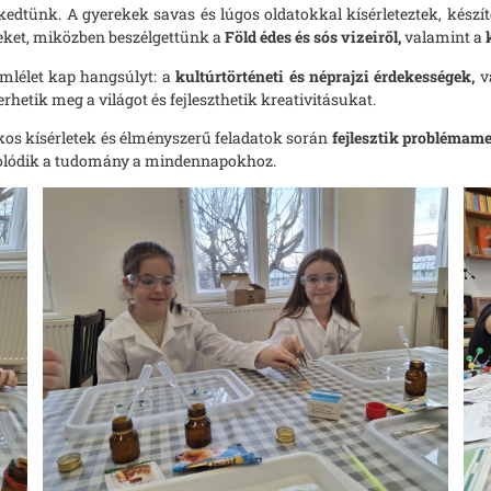
edtünk. A gyerekek savas és lúgos oldatokkal kísérleteztek, készí
ket, miközben beszélgettünk a
Föld édes és sós vizeiről,
valamint a
mlélet kap hangsúlyt: a
kultúrtörténeti és néprajzi érdekességek,
v
hetik meg a világot és fejleszthetik kreativitásukat.
ékos kísérletek és élményszerű feladatok során
fejlesztik problémam
olódik a tudomány a mindennapokhoz.