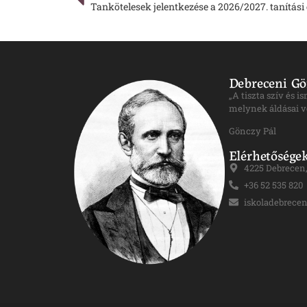
Tankötelesek jelentkezése a 2026/2027. tanítási
Debreceni Gö
„A tiszta szív és 
melynek áldásai v
Gönczy Pál
Elérhetősége
4225 Debrecen, 
+36 52 535 820
iskoladebrece