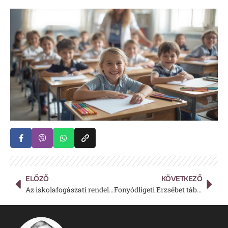
ELŐZŐ
KÖVETKEZŐ
Az iskolafogászati rendelés nyári helyettesítése
Fonyódligeti Erzsébet tábor