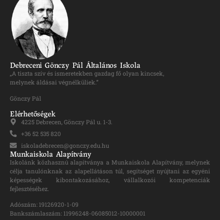
Debreceni Gönczy Pál Általános Iskola
„A tiszta szív és ismeretekben gazdag fő olyan kincsek,
melynek áldásai végnélküliek.”
Gönczy Pál
Elérhetőségek
4225 Debrecen, Gönczy Pál u. 1-3.
+36 52 535 820
iskoladebrecen@gonczy.edu.hu
Munkaiskola Alapítvány
Iskolánk közhasznú alapítványa a Munkaiskola Alapítvány, melynek
célja tanulónknak az alapellátáson túl, segítséget nyújtani az egyéni
képességek kibontakozásához, vállalkozói kompetenciák
fejlesztéséhez.
Adószám: 19126920-1-09
Bankszámlaszám: 11996248-06085012-10000001