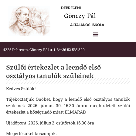
DEBRECENI
Gönczy Pál
ÁLTALÁNOS ISKOLA
4225 Debrecen, Gönczy Pál u. 1-3.
+36 52 535 820
Szülői értekezlet a leendő első
osztályos tanulók szüleinek
Kedves Szülők!
Tájékoztatjuk Önöket, hogy a leendő első osztályos tanulók
szüleinek 2026. június 30. 16.30 órára meghirdetett szülői
értekezlet a hőségriadó miatt ELMARAD.
Új időpont: 2026. július 2. csütörtök 16.30 óra
Megértésüket köszönjük.