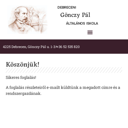
DEBRECENI
Gönczy Pál
ÁLTALÁNOS ISKOLA
4225 Debrecen, Gönczy Pál u. 1-3.
+36 52 535 820
Köszönjük!
Sikeres foglalás!
A foglalás részleteiről e-mailt küldtünk a megadott címre és a
rendszergazdának.