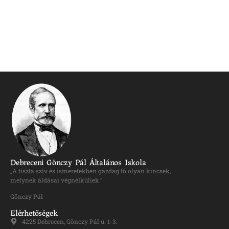
Debreceni Gönczy Pál Általános Iskola
„A tiszta szív és ismeretekben gazdag fő olyan kincsek,
melynek áldásai végnélküliek.”
Gönczy Pál
Elérhetőségek
4225 Debrecen, Gönczy Pál u. 1-3.