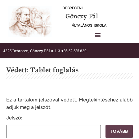
DEBRECENI
Gönczy Pál
ÁLTALÁNOS ISKOLA
4225 Debrecen, Gönczy Pál u. 1-3.
+36 52 535 820
Védett: Tablet foglalás
Ez a tartalom jelszóval védett. Megtekintéséhez alább
adjuk meg a jelszót.
Jelszó: