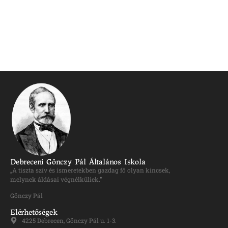
Debreceni Gönczy Pál Általános Iskola
„A tiszta szív és ismeretekben gazdag fő olyan kincsek,
melynek áldásai végnélküliek.”
Gönczy Pál
Elérhetőségek
4225 Debrecen, Gönczy Pál u. 1-3.