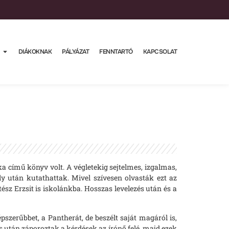
DIÁKOKNAK
PÁLYÁZAT
FENNTARTÓ
KAPCSOLAT
a című könyv volt. A végletekig sejtelmes, izgalmas,
 után kutathattak. Mivel szívesen olvasták ezt az
ész Erzsit is iskolánkba. Hosszas levelezés után és a
szerűbbet, a Pantherát, de beszélt saját magáról is,
s után záporoztak a kérdések az írónő felé, majd ezek