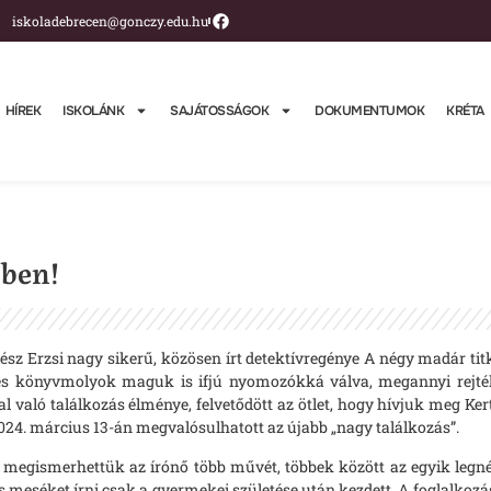
iskoladebrecen@gonczy.edu.hu
HÍREK
ISKOLÁNK
SAJÁTOSSÁGOK
DOKUMENTUMOK
KRÉTA
yben!
sz Erzsi nagy sikerű, közösen írt detektívregénye A négy madár titk
es könyvmolyok maguk is ifjú nyomozókká válva, megannyi rejtély
 való találkozás élménye, felvetődött az ötlet, hogy hívjuk meg Kert
24. március 13-án megvalósulhatott az újabb „nagy találkozás”.
n megismerhettük az írónő több művét, többek között az egyik legnép
 meséket írni csak a gyermekei születése után kezdett. A foglalkozá