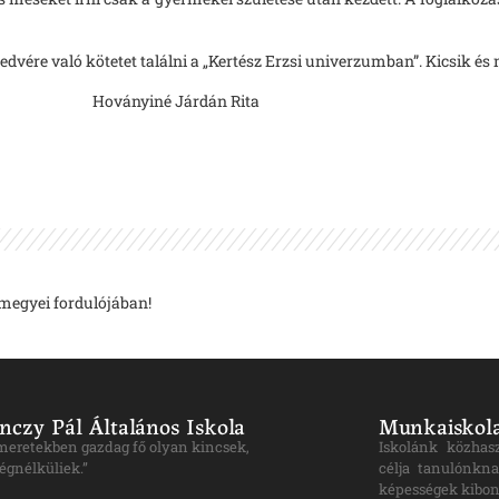
edvére való kötetet találni a „Kertész Erzsi univerzumban”. Kicsik és 
rdán Rita
megyei fordulójában!
nczy Pál Általános Iskola
Munkaiskola
ismeretekben gazdag fő olyan kincsek,
Iskolánk közhas
égnélküliek.”
célja tanulónkna
képességek kibon