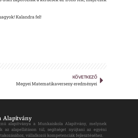
nagyok! Kalandra fel!
KÖVETKEZŐ
Megyei Matematikaverseny eredményei
 Alapítvány
znú alapítványa a Munkaiskola Alapítvány, melynek
k az alapellátáson túl, segítséget nyújtani az egyéni
takozásához, vállalkozói kompetenciák fejlesztéséhez.