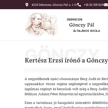
4225 Debrecen, Gönczy Pál u. 1-3.
+36 52 535 820
DEBRECENI
Gönczy Pál
ÁLTALÁNOS ISKOLA
GÖNCZY
Kertész Erzsi írónő a Göncz
A negyedikesek nyári olvasmánya Berg Judit és Kerté
ugyanakkor vicces regény segítségével a negyedik
izgalmas regényt és bennünk volt még a Berg Judittal
Méliusz Juhász Péter Könyvtárral együttműködve, 20
Ezen a tartalmas, jó hangulatú interaktív délelőttö
megtudtuk, hogy „igazi” foglalkozása pszichológus és