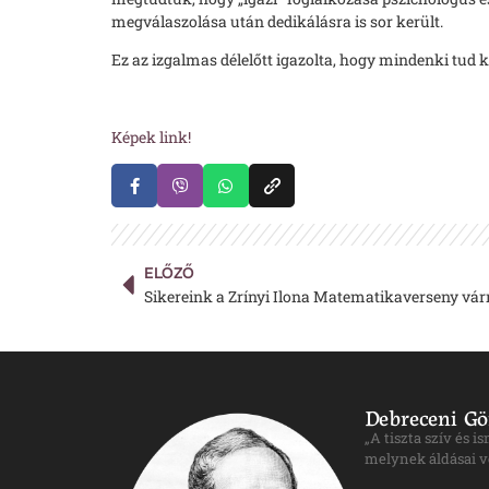
megválaszolása után dedikálásra is sor került.
Ez az izgalmas délelőtt igazolta, hogy mindenki tud k
Hoványiné Já
Képek link!
ELŐZŐ
Sikereink a Zrínyi Ilona Matematikaverseny vár
Debreceni Gö
„A tiszta szív és 
melynek áldásai v