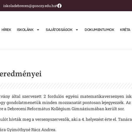
iskoladebrecen@gonczy.edu.hu
HÍREK
ISKOLÁNK
SAJÁTOSSÁGOK
DOKUMENTUMOK
KRÉTA
 eredményei
ány által szervezett 2 fordulós egyéni matematikaversenyen isko
 hogy gondolatmenetük minden mozzanatát pontosan lejegyezzék. Az
re a Debreceni Református Kollégium Gimnáziumában került sor.
ulót hívták meg a versenyszervezők, aki a 4. helyezést érte el. Tanár
Tanára Gyimóthyné Rácz Andrea.