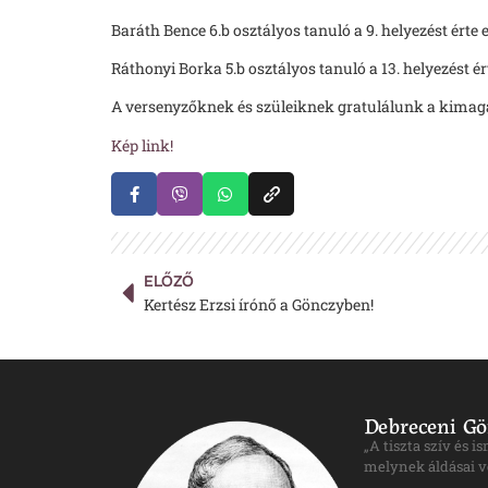
Baráth Bence 6.b osztályos tanuló a 9. helyezést ért
Ráthonyi Borka 5.b osztályos tanuló a 13. helyezést ér
A versenyzőknek és szüleiknek gratulálunk a kima
Kép link!
ELŐZŐ
Kertész Erzsi írónő a Gönczyben!
Debreceni Gö
„A tiszta szív és 
melynek áldásai v