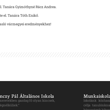
e el. Tanára Gyimóthyné Rácz Andrea.
te el. Tanára Tóth Enikő.
gasló vármegyei eredményekhez!
nczy Pál Általános Iskola
Munkaiskola
ismeretekben gazdag fő olyan kincsek,
Iskolánk közhas
égnélküliek.”
célja tanulónkna
képességek kibon