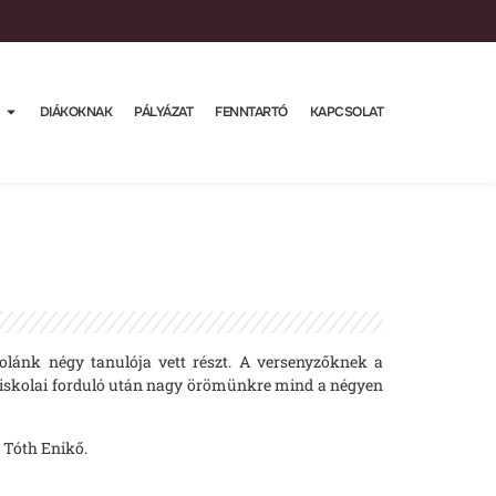
DIÁKOKNAK
PÁLYÁZAT
FENNTARTÓ
KAPCSOLAT
lánk négy tanulója vett részt. A versenyzőknek a
 iskolai forduló után nagy örömünkre mind a négyen
a Tóth Enikő.