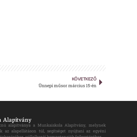
KÖVETKEZŐ
Ünnepi műsor március 15-én
 Alapítvány
znú alapítványa a Munkaiskola Alapítvány, melynek
k az alapellátáson túl, segítséget nyújtani az egyéni
takozásához, vállalkozói kompetenciák fejlesztéséhez.