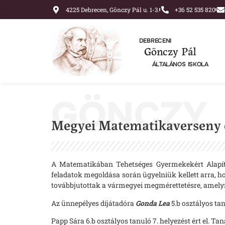
4225 Debrecen, Gönczy Pál u. 1-3.
+36 52 535 820
DEBRECENI
Gönczy Pál
ÁLTALÁNOS ISKOLA
GÖNCZY
Megyei Matematikaverseny
A Matematikában Tehetséges Gyermekekért Alapítv
feladatok megoldása során ügyelniük kellett arra,
továbbjutottak a vármegyei megmérettetésre, amely
Az ünnepélyes díjátadóra
Gonda Lea
5.b osztályos tan
Papp Sára 6.b osztályos tanuló 7. helyezést ért el. 