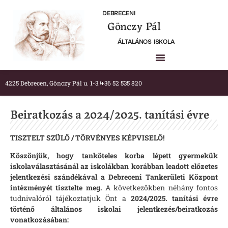
DEBRECENI
Gönczy Pál
ÁLTALÁNOS ISKOLA
4225 Debrecen, Gönczy Pál u. 1-3.
+36 52 535 820
Beiratkozás a 2024/2025. tanítási évre
TISZTELT SZÜLŐ / TÖRVÉNYES KÉPVISELŐ!
Köszönjük, hogy tanköteles korba lépett gyermekük
iskolaválasztásánál az iskolákban korábban leadott előzetes
jelentkezési szándékával a Debreceni Tankerületi Központ
intézményét tisztelte meg.
A következőkben néhány fontos
tudnivalóról tájékoztatjuk Önt a
2024/2025. tanítási évre
történő általános iskolai jelentkezés/beiratkozás
vonatkozásában: