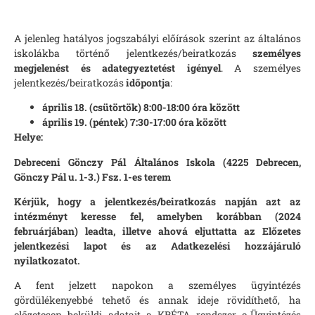
A jelenleg hatályos jogszabályi előírások szerint az általános
iskolákba történő jelentkezés/beiratkozás
személyes
megjelenést és adategyeztetést igényel
. A személyes
jelentkezés/beiratkozás
időpontja
:
április 18. (csütörtök) 8:00-18:00 óra között
április 19. (péntek) 7:30-17:00 óra között
Helye:
Debreceni Gönczy Pál Általános Iskola (4225 Debrecen,
Gönczy Pál u. 1-3.) Fsz. 1-es terem
Kérjük, hogy a jelentkezés/beiratkozás napján azt az
intézményt keresse fel, amelyben korábban (2024
februárjában) leadta, illetve ahová eljuttatta az Előzetes
jelentkezési lapot és az Adatkezelési hozzájáruló
nyilatkozatot.
A fent jelzett napokon a személyes ügyintézés
gördülékenyebbé tehető és annak ideje rövidíthető, ha
előzetesen beküldi adatait a KRÉTA rendszer e-Ügyintézés