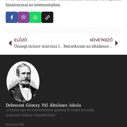
bizalommal az intézményhez.
ELŐZŐ
KÖVETKEZŐ
Ünnepi műsor március 15-én
Beiratkozás az általános iskolába 2024 szülői tájékoztató segédlet
Debreceni Gönczy Pál Általános Iskola
„A tiszta szív és ismeretekben gazdag fő olyan kincsek,
melynek áldásai végnélküliek.”
Gönczy Pál