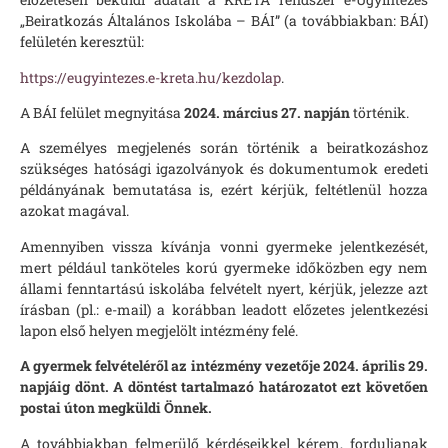
„Beiratkozás Általános Iskolába – BÁI” (a továbbiakban: BÁI)
felületén keresztül:
https://eugyintezes.e-kreta.hu/kezdolap
.
A BÁI felület megnyitása
2024. március 27. napján
történik.
A személyes megjelenés során történik a beiratkozáshoz
szükséges hatósági igazolványok és dokumentumok eredeti
példányának bemutatása is, ezért kérjük, feltétlenül hozza
azokat magával.
Amennyiben vissza kívánja vonni gyermeke jelentkezését,
mert például tanköteles korú gyermeke időközben egy nem
állami fenntartású iskolába felvételt nyert, kérjük, jelezze azt
írásban (pl.: e-mail) a korábban leadott előzetes jelentkezési
lapon első helyen megjelölt intézmény felé.
A gyermek felvételéről az intézmény vezetője 2024. április 29.
napjáig dönt. A döntést tartalmazó határozatot ezt követően
postai úton megküldi Önnek.
A továbbiakban felmerülő kérdéseikkel kérem, forduljanak