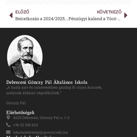
ELŐZŐ
KÖVETKEZŐ
Beiratkozás a 2024/2025. tanítási évre
Pénzügyi kaland a Tócó-parton
Debreceni Gönczy Pál Általános Iskola
„A tiszta szív és ismeretekben gazdag fő olyan kincsek,
melynek áldásai végnélküliek.”
Gönczy Pál
Elérhetőségek
4225 Debrecen, Gönczy Pál u. 1-3.
+36 52 535 820
iskoladebrecen@gonczy.edu.hu