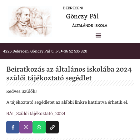
DEBRECENI
Gönczy Pál
ÁLTALÁNOS ISKOLA
4225 Debrecen, Gönczy Pál u. 1-3.
+36 52 535 820
Beiratkozás az általános iskolába 2024
szülői tájékoztató segédlet
Kedves Szülők!
A tájékoztató segédletet az alábbi linkre kattintva érhetik el.
BÁI_Szülői tájékoztató_2024