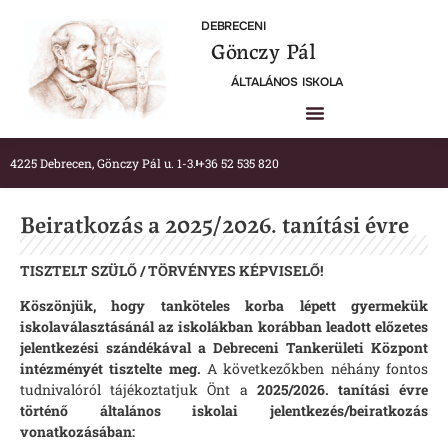
DEBRECENI
Gönczy Pál
ÁLTALÁNOS ISKOLA
4225 Debrecen, Gönczy Pál u. 1-3.
+36 52 535 820
Beiratkozás a 2025/2026. tanítási évre
TISZTELT SZÜLŐ / TÖRVÉNYES KÉPVISELŐ!
Köszönjük, hogy tanköteles korba lépett gyermekük
iskolaválasztásánál az iskolákban korábban leadott előzetes
jelentkezési szándékával a Debreceni Tankerületi Központ
intézményét tisztelte meg.
A következőkben néhány fontos
tudnivalóról tájékoztatjuk Önt a
2025/2026. tanítási évre
történő általános iskolai jelentkezés/beiratkozás
vonatkozásában: