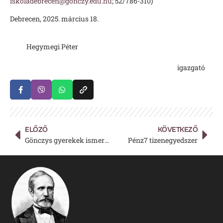
iskoladebrecen@gonczy.edu.hu
; 52/786-310)
Debrecen, 2025. március 18.
Hegymegi Péter
igazgató
ELŐZŐ
KÖVETKEZŐ
Gönczys gyerekek ismerkedtek a bolgár kultúrával
Pénz7 tizenegyedszer