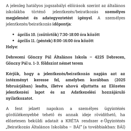
A jelenleg hatályos jogszabályi előírások szerint az általános
iskolákba történő jelentkezés/beiratkozás
személyes
megjelenést és adategyeztetést igényel
. A személyes
jelentkezés/beiratkozás
időpontja
:
április 10. (csütörtök) 7:30-18:00 óra között
április 11. (péntek) 8:00-16:00 óra között
Helye:
Debreceni Gönczy Pál Általános Iskola – 4225 Debrecen,
Gönczy Pál u. 1-3.
földszint német terem
Kérjük, hogy a jelentkezés/beiratkozás napján azt az
intézményt keresse fel, amelyben korábban (2025
februárjában) leadta, illetve ahová eljuttatta az Előzetes
jelentkezési lapot és az Adatkezelési hozzájáruló
nyilatkozatot.
A fent jelzett napokon a személyes ügyintézés
gördülékenyebbé tehető és annak ideje rövidíthető, ha
előzetesen beküldi adatait a KRÉTA rendszer e-Ügyintézés
„Beiratkozás Általános Iskolába – BÁI” (a továbbiakban: BÁI)