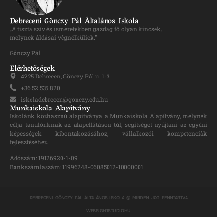
Debreceni Gönczy Pál Általános Iskola
„A tiszta szív és ismeretekben gazdag fő olyan kincsek,
melynek áldásai végnélküliek.”
Gönczy Pál
Elérhetőségek
4225 Debrecen, Gönczy Pál u. 1-3.
+36 52 535 820
iskoladebrecen@gonczy.edu.hu
Munkaiskola Alapítvány
Iskolánk közhasznú alapítványa a Munkaiskola Alapítvány, melynek
célja tanulónknak az alapellátáson túl, segítséget nyújtani az egyéni
képességek kibontakozásához, vállalkozói kompetenciák
fejlesztéséhez.
Adószám: 19126920-1-09
Bankszámlaszám: 11996248-06085012-10000001
DEBRECENI GÖNCZY PÁL ÁLTALÁNOS ISKOLA © MINDEN JOG FENNTARTVA
WEBSIGHTSTUDIO.HU