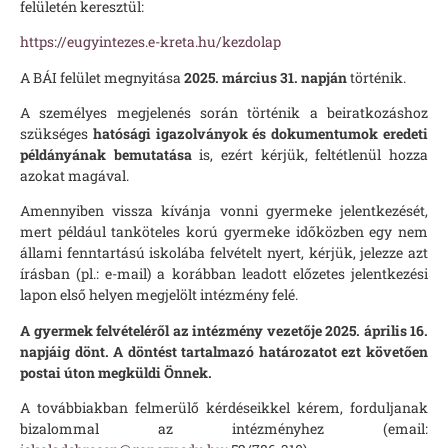
felületén keresztül:
https://eugyintezes.e-kreta.hu/kezdolap
A BÁI felület megnyitása
2025. március 31. napján
történik.
A személyes megjelenés során történik a beiratkozáshoz
szükséges
hatósági igazolványok és dokumentumok eredeti
példányának bemutatása
is, ezért kérjük, feltétlenül hozza
azokat magával.
Amennyiben vissza kívánja vonni gyermeke jelentkezését,
mert például tanköteles korú gyermeke időközben egy nem
állami fenntartású iskolába felvételt nyert, kérjük, jelezze azt
írásban (pl.: e-mail) a korábban leadott előzetes jelentkezési
lapon első helyen megjelölt intézmény felé.
A gyermek felvételéről az intézmény vezetője 2025. április 16.
napjáig dönt. A döntést tartalmazó határozatot ezt követően
postai úton megküldi Önnek.
A továbbiakban felmerülő kérdéseikkel kérem, forduljanak
bizalommal az intézményhez (email: