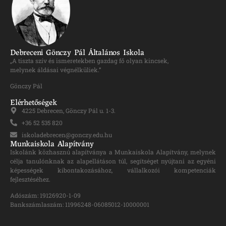
Debreceni Gönczy Pál Általános Iskola
„A tiszta szív és ismeretekben gazdag fő olyan kincsek,
melynek áldásai végnélküliek.”
Gönczy Pál
Elérhetőségek
4225 Debrecen, Gönczy Pál u. 1-3.
+36 52 535 820
iskoladebrecen@gonczy.edu.hu
Munkaiskola Alapítvány
Iskolánk közhasznú alapítványa a Munkaiskola Alapítvány, melynek
célja tanulónknak az alapellátáson túl, segítséget nyújtani az egyéni
képességek kibontakozásához, vállalkozói kompetenciák
fejlesztéséhez.
Adószám: 19126920-1-09
Bankszámlaszám: 11996248-06085012-10000001