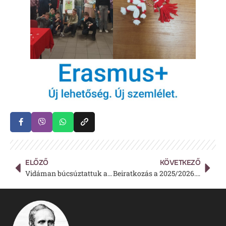
ELŐZŐ
KÖVETKEZŐ
Vidáman búcsúztattuk a telet a Gönczyben
Beiratkozás a 2025/2026. tanítási évre