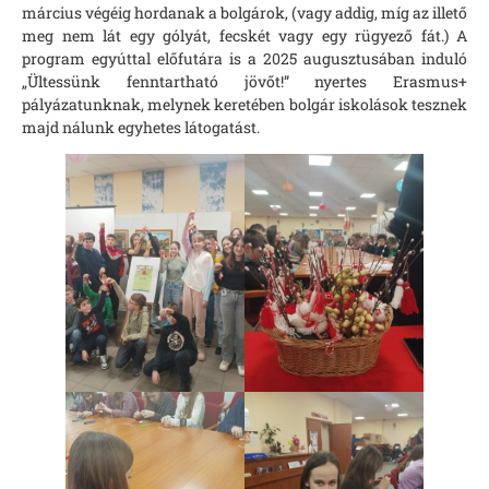
március végéig hordanak a bolgárok, (vagy addig, míg az illető
meg nem lát egy gólyát, fecskét vagy egy rügyező fát.) A
program egyúttal előfutára is a 2025 augusztusában induló
„Ültessünk fenntartható jövőt!” nyertes Erasmus+
pályázatunknak, melynek keretében bolgár iskolások tesznek
majd nálunk egyhetes látogatást.