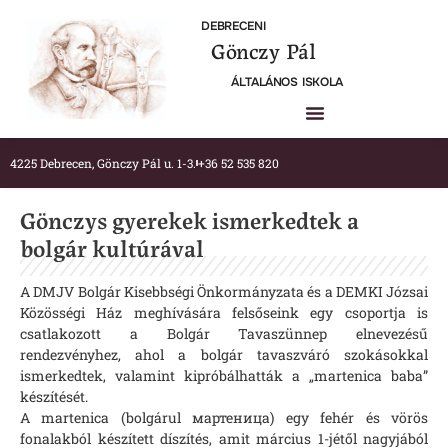
DEBRECENI
Gönczy Pál
ÁLTALÁNOS ISKOLA
4225 Debrecen, Gönczy Pál u. 1-3.
+36 52 535 820
Gönczys gyerekek ismerkedtek a
bolgár kultúrával
A DMJV Bolgár Kisebbségi Önkormányzata és a DEMKI Józsai
Közösségi Ház meghívására felsőseink egy csoportja is
csatlakozott a Bolgár Tavaszünnep elnevezésű
rendezvényhez, ahol a bolgár tavaszváró szokásokkal
ismerkedtek, valamint kipróbálhatták a „martenica baba”
készítését.
A martenica (bolgárul мартеница) egy fehér és vörös
fonalakból készített díszítés, amit március 1-jétől nagyjából